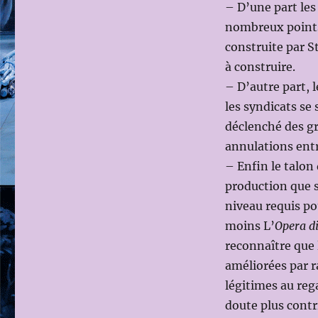
– D’une part le
nombreux points
construite par S
à construire.
– D’autre part, l
les syndicats se 
déclenché des gr
annulations entr
– Enfin le talon 
production que s
niveau requis po
moins L’
Opera 
reconnaître que 
améliorées par r
légitimes au rega
doute plus contri