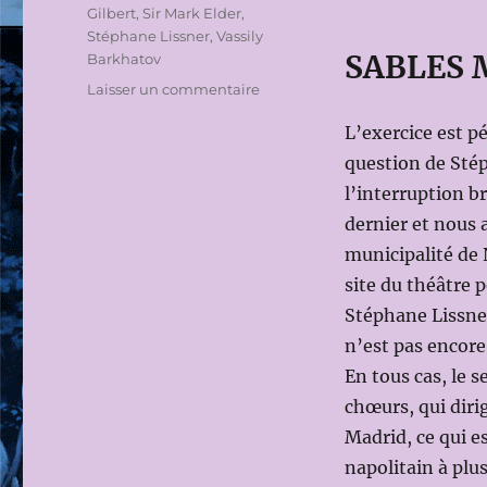
Gilbert
,
Sir Mark Elder
,
Stéphane Lissner
,
Vassily
SABLES
Barkhatov
sur
Laisser un commentaire
LA
L’exercice est p
SAISON
2023-
question de Stép
2024
l’interruption b
DU
dernier et nous 
TEATRO
SAN
municipalité de 
CARLO
site du théâtre
DE
Stéphane Lissner
NAPLES
n’est pas encore
En tous cas, le s
chœurs, qui dirig
Madrid, ce qui es
napolitain à plu