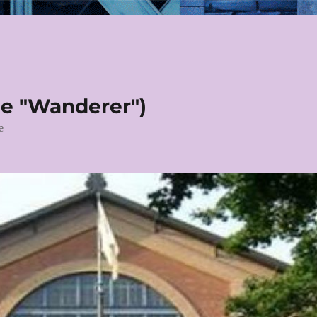
le "Wanderer")
e