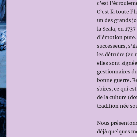
c’est l’écroulem
C’est là toute l
un des grands jo
la Scala, en 1737
d’émotion pure. E
successeurs, s’il
les détruire (au
elles sont signé
gestionnaires du
bonne guerre. Re
sbires, ce qui es
de la culture (d
tradition née so
Nous présentons 
déjà quelques moi