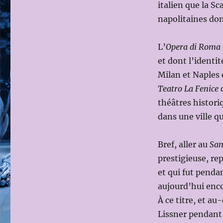
italien que la S
napolitaines don
L’
Opera di Roma
et dont l’identité
Milan et Naples 
Teatro La Fenice
d
théâtres histori
dans une ville qu
Bref, aller au
San
prestigieuse, rep
et qui fut pendan
aujourd’hui enco
À ce titre, et a
Lissner pendant 