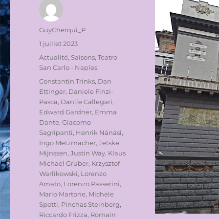
Auteur
GuyCherqui_P
Publié
1 juillet 2023
le
Catégories
Actualité
,
Saisons
,
Teatro
San Carlo - Naples
Étiquettes
Constantin Trinks
,
Dan
Ettinger
,
Daniele Finzi-
Pasca
,
Danile Callegari
,
Edward Gardner
,
Emma
Dante
,
Giacomo
Sagripanti
,
Henrik Nánási
,
Ingo Metzmacher
,
Jetske
Mijnssen
,
Justin Way
,
Klaus
Michael Grüber
,
Krzysztof
Warlikowski
,
Lorenzo
Amato
,
Lorenzo Passerini
,
Mario Martone
,
Michele
Spotti
,
Pinchas Steinberg
,
Riccardo Frizza
,
Romain