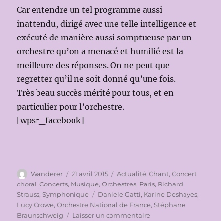
Car entendre un tel programme aussi
inattendu, dirigé avec une telle intelligence et
exécuté de manière aussi somptueuse par un
orchestre qu’on a menacé et humilié est la
meilleure des réponses. On ne peut que
regretter qu’il ne soit donné qu’une fois.
Très beau succès mérité pour tous, et en
particulier pour l’orchestre.
[wpsr_facebook]
Auteur
Publié
Catégories
Wanderer
21 avril 2015
Actualité
,
Chant
,
Concert
le
choral
,
Concerts
,
Musique
,
Orchestres
,
Paris
,
Richard
Étiquettes
Strauss
,
Symphonique
Daniele Gatti
,
Karine Deshayes
,
Lucy Crowe
,
Orchestre National de France
,
Stéphane
sur
Braunschweig
Laisser un commentaire