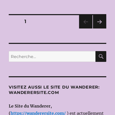
RADIO
FRANCE
2014-
2015:
Pagination
PAGE
1
ORCHESTRE
NATIONAL
PAG
des
DE
E
FRANCE
SUIV
publications
ANT
dirigé
E
par
RE
Recherche
Daniele
pour :
GATTI
le
16
AVRIL
2015
VISITEZ AUSSI LE SITE DU WANDERER:
(LISZT,
WANDERERSITE.COM
R.STRAUSS,
MENDELSSOHN)
Le Site du Wanderer,
(
https://wanderersite.com/
) est actuellement