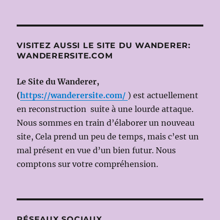
de
Jacques
OFFENBACH
le
VISITEZ AUSSI LE SITE DU WANDERER:
21
WANDERERSITE.COM
MARS
2015
Le Site du Wanderer,
(Dir.mus:
James
(
https://wanderersite.com/
) est actuellement
LEVINE,
en reconstruction suite à une lourde attaque.
Ms
Nous sommes en train d’élaborer un nouveau
en
scène:
site, Cela prend un peu de temps, mais c’est un
Bartlett
mal présent en vue d’un bien futur. Nous
SHER)
comptons sur votre compréhension.
RÉSEAUX SOCIAUX