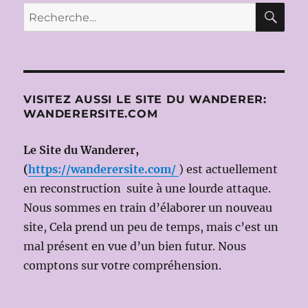
DER
RE
Recherche
ROSENKAVALIER
pour :
de
Richard
STRAUSS
le
27
VISITEZ AUSSI LE SITE DU WANDERER:
MARS
WANDERERSITE.COM
2015
(Dir.mus:
Le Site du Wanderer,
Sir
Simon
(
https://wanderersite.com/
) est actuellement
RATTLE;
en reconstruction suite à une lourde attaque.
Ms
Nous sommes en train d’élaborer un nouveau
en
scène:
site, Cela prend un peu de temps, mais c’est un
Brigitte
mal présent en vue d’un bien futur. Nous
FASSBAENDER)
comptons sur votre compréhension.