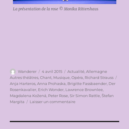
La présentation de la rose © Monika Rittershaus
Auteur
Publié
Catégories
Wanderer
4 avril 2015
Actualité
,
Allemagne
le
Étiqu
Autres théâtres
,
Chant
,
Musique
,
Opéra
,
Richard Strauss
Anja Harteros
,
Anna Prohaska
,
Brigitte Fassbaender
,
Der
Rosenkavalier
,
Erich Wonder
,
Lawrence Brownlee
,
Magdalena Kožená
,
Peter Rose
,
Sir Simon Rattle
,
Štefan
sur
Margita
Laisser un commentaire
OSTERFESTSPIELE
BADEN-
BADEN
2015: