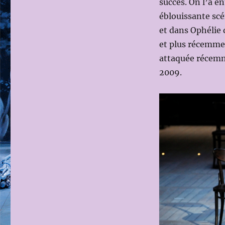
succès. On l’a e
éblouissante scé
et dans Ophélie
et plus récemme
attaquée récemme
2009.