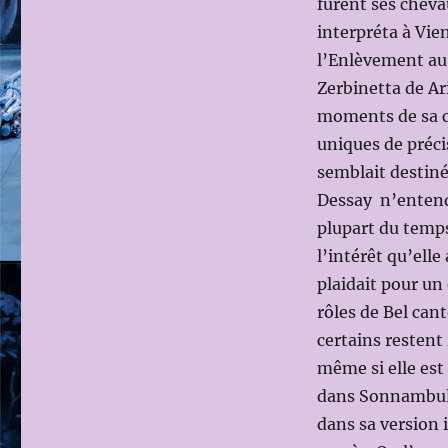
furent ses chevau
DESSAY
interpréta à Vie
l’Enlèvement au 
Zerbinetta de Ar
moments de sa ca
uniques de précis
semblait destiné
Dessay n’entenda
plupart du temps
l’intérêt qu’elle
plaidait pour u
rôles de Bel cant
certains restent
même si elle est
dans Sonnambula,
dans sa version 