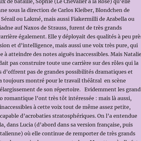
x de bataille, Sophie (Le Chevalier à la Rose) qu’elle
nne sous la direction de Carlos Kleiber, Blondchen de
Sérail ou Lakmé, mais aussi Fiakermilli de Arabella ou
iadne auf Naxos de Strauss, furent de très grands
rrière également. Elle y déployait des qualités à peu prè
ion et d’intelligence, mais aussi une voix très pure, qui
e à atteindre des notes aiguës inaccessibles. Mais Natali
it pas construire toute une carrière sur des rôles qui la
 d’offrent pas de grandes possibilités dramatiques et
 a toujours montré pour le travail théâtral en scène
n élargissement de son répertoire. Evidemment les grand
o romantique l’ont très tôt intéressée : mais là aussi,
 inaccessibles à cette voix tout de même assez petite,
 capable d’acrobaties stratosphériques. On l’a entendue
 dans Lucia (d’abord dans sa version française, puis
italienne) où elle continue de remporter de très grands