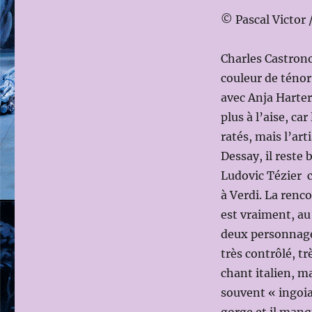
© Pascal Victor 
Charles Castrono
couleur de ténor.
avec Anja Hartero
plus à l’aise, ca
ratés, mais l’arti
Dessay, il reste 
Ludovic Tézier 
à Verdi. La renc
est vraiment, au 
deux personnage
très contrôlé, t
chant italien, ma
souvent « ingoia