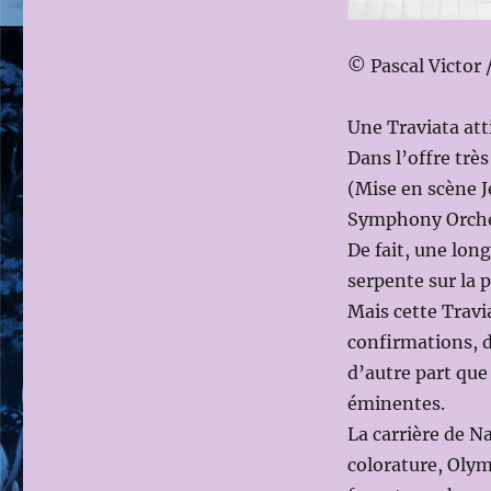
D’AIX
2011:
© Pascal Victor 
LA
TRAVIATA,
de
Une Traviata atti
Giuseppe
Dans l’offre très
VERDI,
le
(Mise en scène J
9
Symphony Orchest
Juillet
De fait, une lon
dir.mus:
Louis
serpente sur la 
LANGREE,
Mais cette Travi
ms
confirmations, d
en
scène:
d’autre part que
Jean-
éminentes.
François
La carrière de N
SIVADIER,
avec
colorature, Olym
Natalie