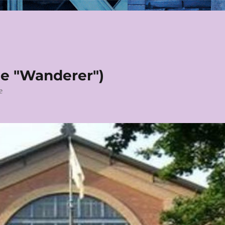
le "Wanderer")
e