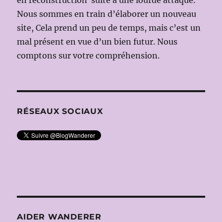
en reconstruction suite à une lourde attaque.
Kazushi
Nous sommes en train d’élaborer un nouveau
ONO;
Ms
site, Cela prend un peu de temps, mais c’est un
en
mal présent en vue d’un bien futur. Nous
scène:
comptons sur votre compréhension.
Robert
CARSEN)
RÉSEAUX SOCIAUX
AIDER WANDERER