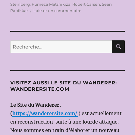
Steinberg
,
Pumeza Matshikiza
,
Robert Carsen
,
Sean
sur
Panikkar
Laisser un commentaire
TEATRO
ALLA
SCALA
2014-
2015:
RE
Recherche
CO2
pour :
de
Giorgio
BATTISTELLI
le
27
VISITEZ AUSSI LE SITE DU WANDERER:
MAI
WANDERERSITE.COM
2015
(Dir.mus:
Le Site du Wanderer,
Cornelius
MEISTER;
(
https://wanderersite.com/
) est actuellement
Ms
en reconstruction suite à une lourde attaque.
en
Nous sommes en train d’élaborer un nouveau
scène: