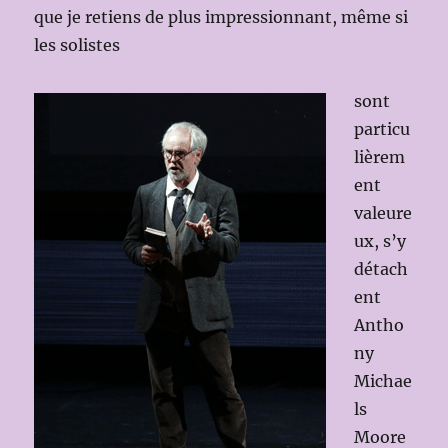
que je retiens de plus impressionnant, même si
les solistes
sont
particu
lièrem
ent
valeure
ux, s’y
détach
ent
Antho
ny
Michae
ls
Moore