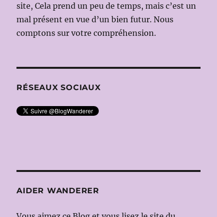
Robert
site, Cela prend un peu de temps, mais c’est un
CARSEN)
mal présent en vue d’un bien futur. Nous
comptons sur votre compréhension.
RÉSEAUX SOCIAUX
AIDER WANDERER
Vous aimez ce Blog et vous lisez le site du