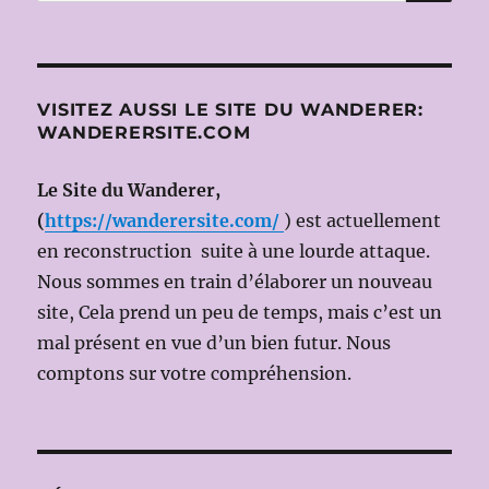
pour :
de
Piotr
Ilitch
TCHAÏKOVSKI/PE
de
VISITEZ AUSSI LE SITE DU WANDERER:
Igor
WANDERERSITE.COM
STRAVINSKI
le
Le Site du Wanderer,
14
JUILLET
(
https://wanderersite.com/
) est actuellement
2015
en reconstruction suite à une lourde attaque.
(Dir.mus:
Nous sommes en train d’élaborer un nouveau
Teodor
CURRENTZIS;
site, Cela prend un peu de temps, mais c’est un
Ms
mal présent en vue d’un bien futur. Nous
en
comptons sur votre compréhension.
scène:
Peter
SELLARS)