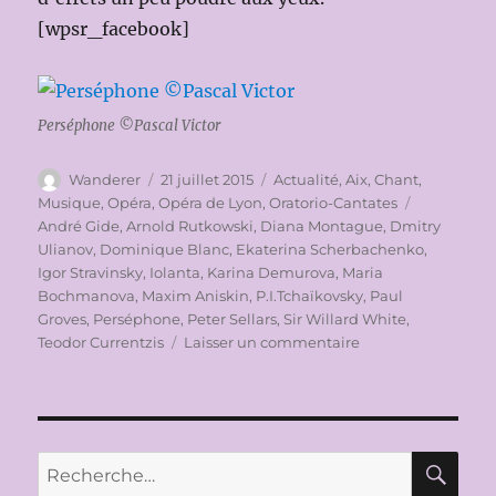
[wpsr_facebook]
Perséphone ©Pascal Victor
Auteur
Publié
Catégories
Wanderer
21 juillet 2015
Actualité
,
Aix
,
Chant
,
le
Étiquettes
Musique
,
Opéra
,
Opéra de Lyon
,
Oratorio-Cantates
André Gide
,
Arnold Rutkowski
,
Diana Montague
,
Dmitry
Ulianov
,
Dominique Blanc
,
Ekaterina Scherbachenko
,
Igor Stravinsky
,
Iolanta
,
Karina Demurova
,
Maria
Bochmanova
,
Maxim Aniskin
,
P.I.Tchaïkovsky
,
Paul
Groves
,
Perséphone
,
Peter Sellars
,
Sir Willard White
,
sur
Teodor Currentzis
Laisser un commentaire
FESTIVAL
D’AIX
EN
PROVENCE
2015:
RE
Recherche
IOLANTA