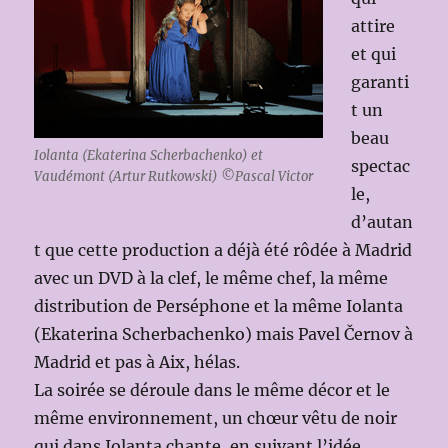
attire
et qui
garanti
t un
beau
Iolanta (Ekaterina Scherbachenko) et
spectac
Vaudémont (Artur Rutkowski) ©Pascal Victor
le,
d’autan
t que cette production a déjà été rôdée à Madrid
avec un DVD à la clef, le même chef, la même
distribution de Perséphone et la même Iolanta
(Ekaterina Scherbachenko) mais Pavel Černov à
Madrid et pas à Aix, hélas.
La soirée se déroule dans le même décor et le
même environnement, un chœur vêtu de noir
qui dans Iolanta chante, en suivant l’idée