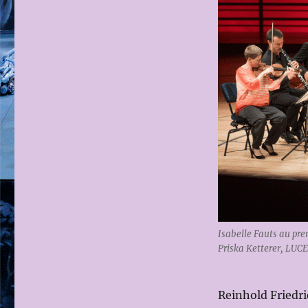
LUCERNE
FESTIVAL
ORCHESTRA
Isabelle Fauts au pre
Priska Ketterer, LU
Reinhold Friedri