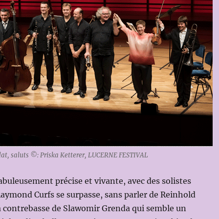
ldat, saluts ©: Priska Ketterer, LUCERNE FESTIVAL
buleusement précise et vivante, avec des solistes
aymond Curfs se surpasse, sans parler de Reinhold
la contrebasse de Slawomir Grenda qui semble un