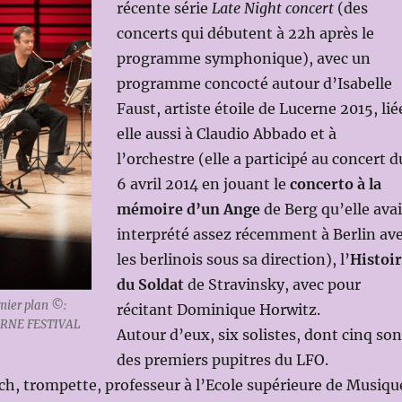
récente série
Late Night concert
(des
concerts qui débutent à 22h après le
programme symphonique), avec un
programme concocté autour d’Isabelle
Faust, artiste étoile de Lucerne 2015, lié
elle aussi à Claudio Abbado et à
l’orchestre (elle a participé au concert d
6 avril 2014 en jouant le
concerto à la
mémoire d’un Ange
de Berg qu’elle avai
interprété assez récemment à Berlin av
les berlinois sous sa direction), l’
Histoi
du Soldat
de Stravinsky, avec pour
mier plan ©:
récitant Dominique Horwitz.
CERNE FESTIVAL
Autour d’eux, six solistes, dont cinq son
des premiers pupitres du LFO.
ch, trompette, professeur à l’Ecole supérieure de Musiqu