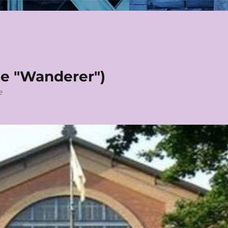
le "Wanderer")
e