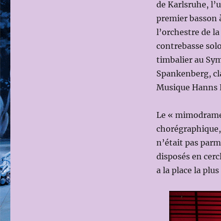
de Karlsruhe, l’
premier basson à
l’orchestre de 
contrebasse sol
timbalier au Sy
Spankenberg, cla
Musique Hanns Ei
Le « mimodrame 
chorégraphique, 
n’était pas parm
disposés en cercl
a la place la plu