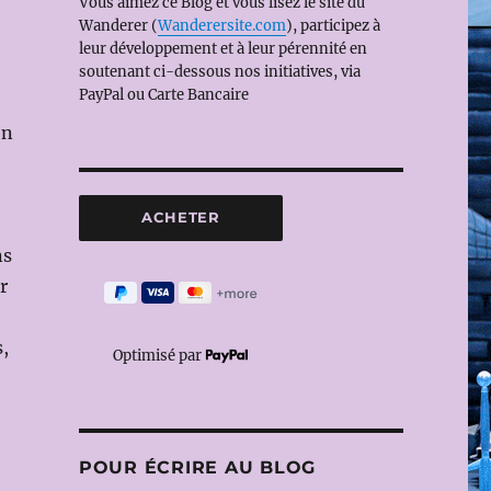
Vous aimez ce Blog et vous lisez le site du
Wanderer (
Wanderersite.com
), participez à
leur développement et à leur pérennité en
soutenant ci-dessous nos initiatives, via
PayPal ou Carte Bancaire
en
ns
r
,
Optimisé par
POUR ÉCRIRE AU BLOG