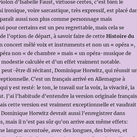
olon d’Isabelle Faust, virtuose certes, c’est bien le
 ironique, voire sarcastique, très expressif, est placé da
apparaît aussi non plus comme personnage mais
ui pour certains est un peu regrettable, mais cela se
e l’option de départ, à savoir faire de cette
Histoire du
 concert mêlé voix et instruments et non un « opéra »,
opéra non « de chambre » mais « un opéra-musique de
modestie calculée et d’un effet vraiment notable.
t peut-être di récitant, Dominique Horwitz, qui réussit u
ptionnelle. C’est un français arrivé en Allemagne à
ui y est resté: le ton, le travail sur la voix, la vivacité, la
st. J’ai l’habitude d’entendre la version originale françai
is cette version est vraiment exceptionnelle et vaudrait
Dominique Horwitz devrait aussi l’enregistrer dans
is, mais il n’est pas sûr qu’on arrive aux même effets:
ne langue accentuée, avec des longues, des brèves, et