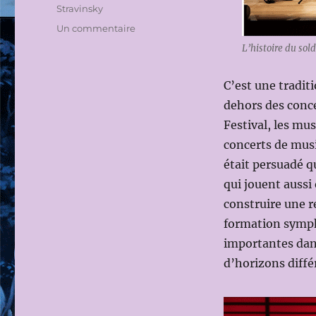
Stravinsky
sur
Un commentaire
LUCERNE
L’histoire du so
FESTIVAL
2015:
C’est une tradit
L’HISTOIRE
DU
dehors des conc
SOLDAT
Festival, les mu
d’Igor
concerts de mus
STRAVINSKY
avec
était persuadé 
Isabelle
qui jouent aussi
FAUST
construire une r
(violon)
Dominique
formation sympho
HORWITZ
importantes dans
(récitant)
d’horizons diffé
et
des
solistes
du