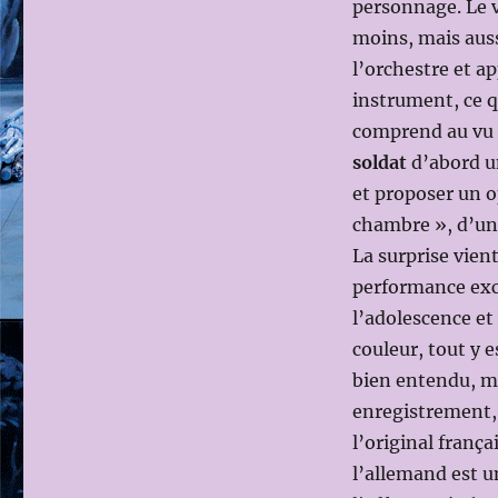
personnage. Le vi
moins, mais aussi
l’orchestre et 
instrument, ce q
comprend au vu d
soldat
d’abord un
et proposer un 
chambre », d’un 
La surprise vien
performance exce
l’adolescence et q
couleur, tout y e
bien entendu, ma
enregistrement, 
l’original frança
l’allemand est u