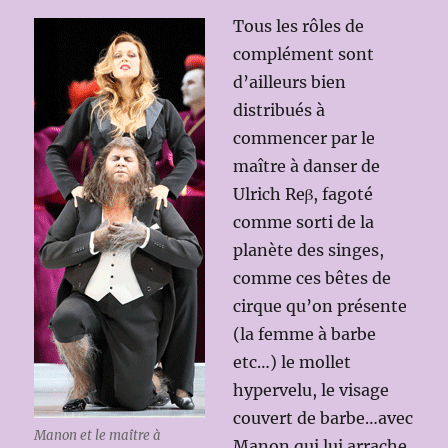
Tous les rôles de
complément sont
d’ailleurs bien
distribués à
commencer par le
maître à danser de
Ulrich Reβ, fagoté
comme sorti de la
planète des singes,
comme ces bêtes de
cirque qu’on présente
(la femme à barbe
etc…) le mollet
hypervelu, le visage
couvert de barbe…avec
Manon et le maître à
Manon qui lui arrache