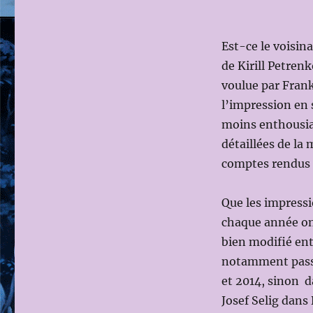
Est-ce le voisin
de Kirill Petren
voulue par Frank
l’impression en 
moins enthousias
détaillées de la
comptes rendus 
Que les impressio
chaque année on 
bien modifié ent
notamment passé
et 2014, sinon 
Josef Selig dans