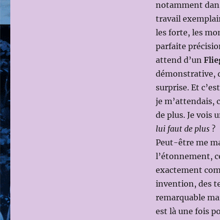
notamment dans l
travail exemplai
les forte, les m
parfaite précis
attend d’un
Fli
démonstrative, d
surprise. Et c’es
je m’attendais, 
de plus. Je vois 
lui faut de plus
?
Peut-être me man
l’étonnement, ce
exactement comme
invention, des te
remarquable mai
est là une fois 