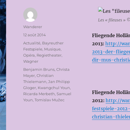
Les « fileuses » 
Auteur
Wanderer
Publié
12 août 2014
Fliegende Hollä
le
Catégories
Actualité
,
Bayreuther
2013:
http://wan
Festspiele
,
Musique
,
2013-der-flieg
Opéra
,
Regietheater
,
dir-mus-christ
Wagner
Étiquettes
Benjamin Bruns
,
Christa
Mayer
,
Christian
Thielemann
,
Jan Philipp
Gloger
,
Kwangchul Youn
,
Fliegende Hollä
Ricarda Merbeth
,
Samuel
Youn
,
Tomislav Mužec
2012:
http://wa
festspiele-2012
christian-thie