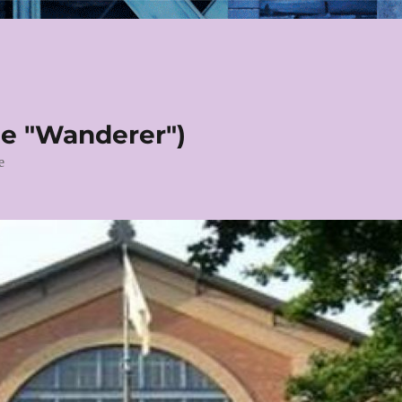
le "Wanderer")
e