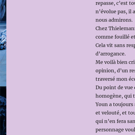
repasse, c’est t
n’évolue pas, il 
nous admirons.
Chez Thielemann,
comme fouillé et
Cela vit sans re
d’arrogance.
Me voilà bien cr
opinion, d’un re
traversé mon éc
Du point de vue 
homogène, qui ti
Youn a toujours 
et velouté, et t
qui n’en fera sa
personnage voulu