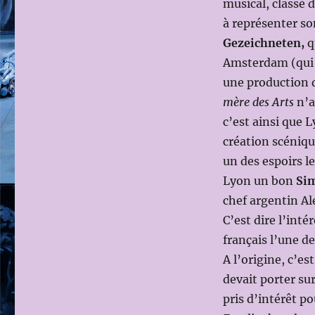
musical, classé 
à représenter s
Gezeichneten,
q
Amsterdam (qui
une production 
mère des Arts
n’a
c’est ainsi que 
création scéniqu
un des espoirs le
Lyon un bon
Si
chef argentin Al
C’est dire l’inté
français l’une d
A l’origine, c’e
devait porter sur
pris d’intérêt p