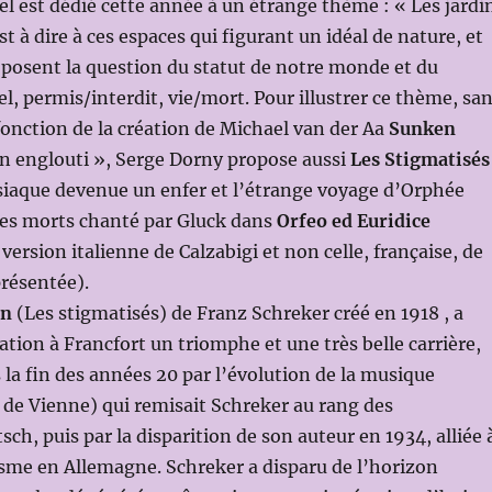
el est dédié cette année à un étrange thème : « Les jardi
t à dire à ces espaces qui figurant un idéal de nature, et
, posent la question du statut de notre monde et du
el, permis/interdit, vie/mort. Pour illustrer ce thème, sa
fonction de la création de Michael van der Aa
Sunken
in englouti », Serge Dorny propose aussi
Les Stigmatisés
isiaque devenue un enfer et l’étrange voyage d’Orphée
es morts chanté par Gluck dans
Orfeo ed Euridice
 version italienne de Calzabigi et non celle, française, de
présentée).
en
(Les stigmatisés) de Franz Schreker créé en 1918 , a
ation à Francfort un triomphe et une très belle carrière,
la fin des années 20 par l’évolution de la musique
de Vienne) qui remisait Schreker au rang des
ch, puis par la disparition de son auteur en 1934, alliée 
isme en Allemagne. Schreker a disparu de l’horizon