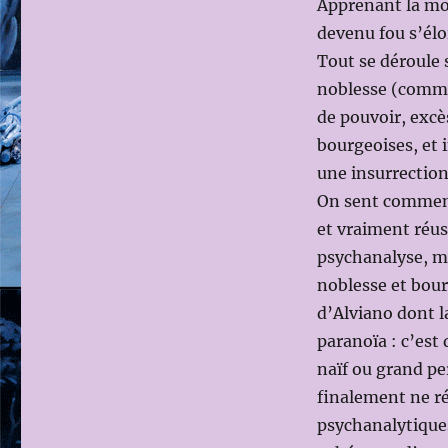
Apprenant la mor
devenu fou s’élo
Tout se déroule 
noblesse (comm
de pouvoir, excè
bourgeoises, et 
une insurrection
On sent comment 
et vraiment réuss
psychanalyse, ma
noblesse et bour
d’Alviano dont l
paranoïa : c’est
naïf ou grand pe
finalement ne ré
psychanalytiques