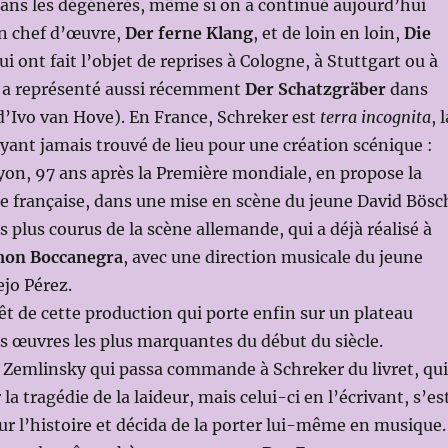
dans les dégénérés, même si on a continué aujourd’hui
on chef d’œuvre,
Der ferne Klang
, et de loin en loin,
Die
ui
ont fait l’objet de reprises à Cologne, à Stuttgart ou à
 a représenté aussi récemment
Der Schatzgräber
dans
d’Ivo van Hove). En France, Schreker est
terra incognita
, 
yant jamais trouvé de lieu pour une création scénique :
Lyon, 97 ans après la Première mondiale, en propose la
e française, dans une mise en scène du jeune David Bösc
s plus courus de la scène allemande, qui a déjà réalisé à
mon Boccanegra
, avec une direction musicale du jeune
ejo Pérez.
rêt de cette production qui porte enfin sur un plateau
es œuvres les plus marquantes du début du siècle.
st Zemlinsky qui passa commande à Schreker du livret, qui
 la tragédie de la laideur, mais celui-ci en l’écrivant, s’es
our l’histoire et décida de la porter lui-même en musique.