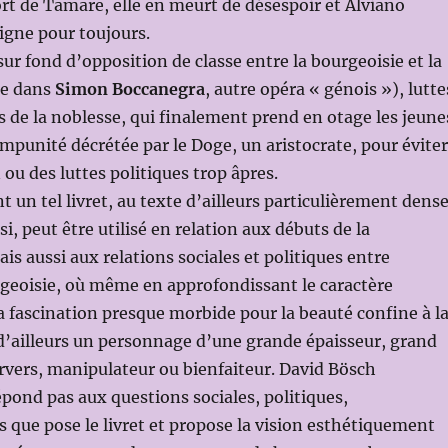
t de Tamare, elle en meurt de désespoir et Alviano
igne pour toujours.
sur fond d’opposition de classe entre la bourgeoisie et la
e dans
Simon Boccanegra
, autre opéra « génois »), lutte
s de la noblesse, qui finalement prend en otage les jeune
impunité décrétée par le Doge, un aristocrate, pour éviter
 ou des luttes politiques trop âpres.
un tel livret, au texte d’ailleurs particulièrement dens
i, peut être utilisé en relation aux débuts de la
is aussi aux relations sociales et politiques entre
geoisie, où même en approfondissant le caractère
a fascination presque morbide pour la beauté confine à l
 d’ailleurs un personnage d’une grande épaisseur, grand
rvers, manipulateur ou bienfaiteur. David Bösch
pond pas aux questions sociales, politiques,
 que pose le livret et propose la vision esthétiquement