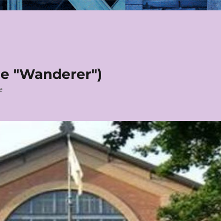
le "Wanderer")
e