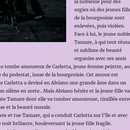
la noblesse pour des
orgies où des jeunes fill
de la bourgeoisie sont
enlevées, puis violées.
Face à lui, le jeune nobl
Tamare, à qui tout réuss
et sublime de beauté
organise avec ses amis
ano tombe amoureux de Carlotta, jeune femme peintre, au
le du podestat, issue de la bourgeoisie. Cet amour est
ue Carlotta a deviné en Alviano une grande âme dans un
n silène en sorte…Mais Alviano hésite et la jeune fille va
oute Tamare dont elle va tomber amoureuse, tiraillée entr
ue et la beauté morale.
re et tue Tamare, qui a conduit Carlotta sur l’île et avec
e nuit brûlante, bouleversant la jeune fille fragile.