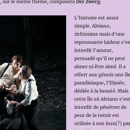
s, sur le même thème, composera
Der Zwerg
.
L’histoire est assez
simple. Alviano,
richissime mais d’une
repoussante laideur s’es
interdit l’amour,
persuadé qu’il ne peut
aimer ni être aimé. Il a
offert aux génois une îl
paradisiaque, l’Elysée,
dédiée à la beauté. Mais
cette île où Alviano s’es
interdit de pénétrer de
peur de la ternir est
utilisée à son insu(?) pa