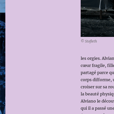
© Stofleth
les orgies. Alvi
cœur fragile, fil
partagé parce q
corps difforme, u
croiser sur sa r
la beauté physiq
Alviano le découv
qui il a passé un