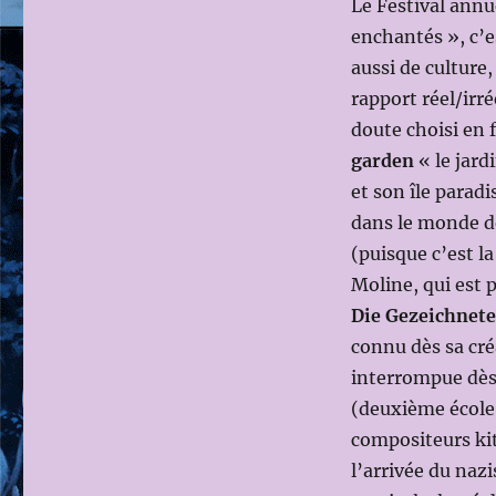
Le Festival annu
enchantés », c’es
aussi de culture
rapport réel/irré
doute choisi en 
garden
« le jard
et son île parad
dans le monde d
(puisque c’est la
Moline, qui est 
Die Gezeichnet
connu dès sa cré
interrompue dès 
(deuxième école 
compositeurs kits
l’arrivée du naz