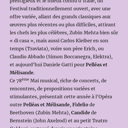
prestigieux et le mieux connu d’Italie, un
Festival traditionnellement ouvert, avec une
offre variée, allant des grands classiques aux
œuvres plus récentes ou plus difficiles, attirant
les chefs les plus célèbres, Zubin Mehta bien sûr
« di casa », mais aussi Carlos Kleiber en son
temps (Traviata), voire son père Erich, ou
Claudio Abbado (Simon Boccanegra, Elektra),
et aujourd’hui Daniele Gatti pour
Pelléas et
Mélisande
.
ème
Ce 78
Mai musical, riche de concerts, de
rencontres, de propositions variées et
stimulantes, présentait cette année à l’Opéra
outre
Pelléas et Mélisande
,
Fidelio
de
Beethoven (Zubin Mehta),
Candide
de
Bernstein (John Axelrod) et au petit Teatro