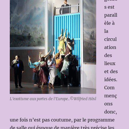
s est
parall
èle à
la
circul
ation
des
lieux
et des
idées.
Com
menç
L’exotisme aux portes de l’Europe..©Wilfried Hösl
ons
donc,
une fois n’est pas coutume, par le programme
de salle qui évoque de manière très précise les