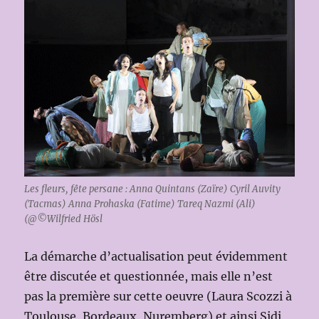
Les fleurs, fête persane : Anna Quintans (Zaïre) Cyril Auvity
(Tacmas) Anna Prohaska (Fatime) Tareq Nazmi (Ali)
(@©Wilfried Hösl
La démarche d’actualisation peut évidemment
être discutée et questionnée, mais elle n’est
pas la première sur cette oeuvre (Laura Scozzi à
Toulouse, Bordeaux, Nuremberg) et ainsi Sidi