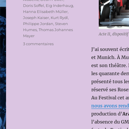
Doris Soffel
,
Eig Inderhaug
,
Hanna Elisabeth Müller
,
Joseph Kaiser
,
Kurt Rydl
,
Philippe Jordan
,
Steven
Humes
,
Thomas Johannes
Acte II, disposit
Mayer
sur
3 commentaires
J’ai souvent écr
BAYERISCHE
STAATSOPER
et Munich. À Muni
2014-
est son théâtre. 
2015
les quarante der
–
MÜNCHNER
présenté tous le
OPERNFESTPIELE
réservé ses Rose
2015:
Au Festival cet 
ARABELLA
de
nous avons rend
Richard
production d’
Ar
STRAUSS
l’absence du GMD
le
17