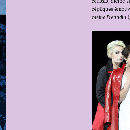
réussis, même si
répliques émouv
meine Freundin
!