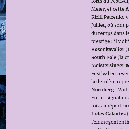
forts du Festival
JUILLET
Meier, et cette
A
2015
Kirill Petrenko v
(Dir.mus:
Philippe
Juillet, où sont
JORDAN;
du temps dans le
Ms
prestige : il y di
en
scène:
Rosenkavalier
(
Andreas
South Pole
(la c
DRESEN)
Meistersinger 
Festival en reve
la dernière repr
Nürnberg
: Wol
Enfin, signalons
fois au répertoi
Indes Galantes
(
Prinzregententh