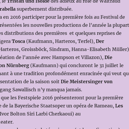
, le
Tristan und Isolde
des adieux au rôle de Waltraud
rabella
superbement distribuée.
a en 2016 participer pour la première fois au Festival de
 présentées les nouvelles productions de l’année la plupar
s distributions des premières et quelques reprises de
rigera
Tosca
(Kaufmann, Harteros, Terfel),
Der
Harteros, Groissböck, Sindram, Hanna-Elisabeth Müller)
réation de l’année avec Hampson et Villazon),
Die
von Nürnberg
(Kaufmann) qui concluront le 31 juillet le
nant à une tradition profondément enracinée qui veut qu
ésentation de la saison soit
Die Meistersinger von
fgang Sawallisch n’y manqua jamais.
 que les Festspiele 2016 présenteront pour la première
re de la Bayerische Staatsoper un opéra de Rameau,
Les
Ivor Bolton Siri Larbi Cherkaoui) au
eater.