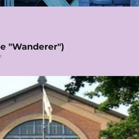
le "Wanderer")
e