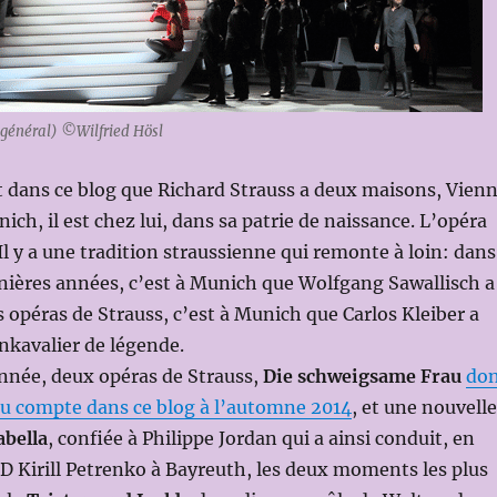
if général) ©Wilfried Hösl
it dans ce blog que Richard Strauss a deux maisons, Vien
ch, il est chez lui, dans sa patrie de naissance. L’opéra
Il y a une tradition straussienne qui remonte à loin: dans
nières années, c’est à Munich que Wolfgang Sawallisch a
s opéras de Strauss, c’est à Munich que Carlos Kleiber a
nkavalier de légende.
année, deux opéras de Strauss,
Die schweigsame Frau
do
u compte dans ce blog à l’automne 2014
, et une nouvelle
abella
, confiée à Philippe Jordan qui a ainsi conduit, en
 Kirill Petrenko à Bayreuth, les deux moments les plus