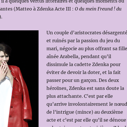
 il a quelques vertus littéraires et quelques moments ou
antes (Matteo à Zdenka Acte III :
O du mein Freund ! du
).
Un couple d’aristocrates désargent
et ruinés par la passion du jeu du
mari, négocie au plus offrant sa fill
aînée Arabella, pendant qu’il
dissimule la cadette Zdenka pour
éviter de devoir la doter, et la fait
passer pour un garçon. Des deux
héroïnes, Zdenka est sans doute la
plus attachante. C’est par elle
qu’arrive involontairement le nœu
de l’intrigue (mince) au deuxième
acte et c’est par elle qu’il se dénoue