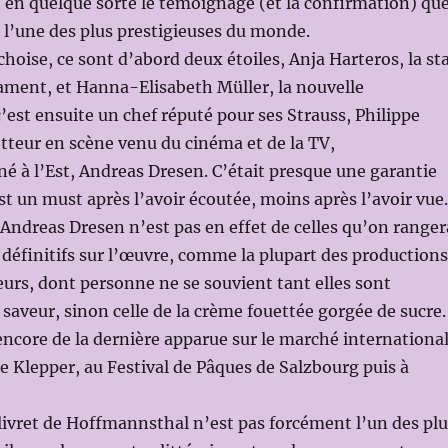
st en quelque sorte le témoignage (et la confirmation) qu
 l’une des plus prestigieuses du monde.
oise, ce sont d’abord deux étoiles, Anja Harteros, la st
ament, et Hanna-Elisabeth Müller, la nouvelle
’est ensuite un chef réputé pour ses Strauss, Philippe
tteur en scène venu du cinéma et de la TV,
é à l’Est, Andreas Dresen. C’était presque une garantie
est un must après l’avoir écoutée, moins après l’avoir vue.
Andreas Dresen n’est pas en effet de celles qu’on ranger
 définitifs sur l’œuvre, comme la plupart des productions
leurs, dont personne ne se souvient tant elles sont
 saveur, sinon celle de la crème fouettée gorgée de sucre.
encore de la dernière apparue sur le marché international
e Klepper, au Festival de Pâques de Salzbourg puis à
le livret de Hoffmannsthal n’est pas forcément l’un des pl