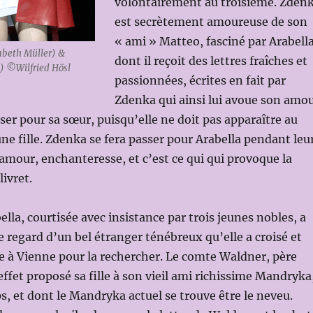
volontairement au troisième. Zden
est secrètement amoureuse de son
« ami » Matteo, fasciné par Arabell
beth Müller) &
dont il reçoit des lettres fraîches et
l) ©Wilfried Hösl
passionnées, écrites en fait par
Zdenka qui ainsi lui avoue son amo
sser pour sa sœur, puisqu’elle ne doit pas apparaître au
 fille. Zdenka se fera passer pour Arabella pendant leu
amour, enchanteresse, et c’est ce qui qui provoque la
livret.
lla, courtisée avec insistance par trois jeunes nobles, a
le regard d’un bel étranger ténébreux qu’elle a croisé et
re à Vienne pour la rechercher. Le comte Waldner, père
effet proposé sa fille à son vieil ami richissime Mandryka
, et dont le Mandryka actuel se trouve être le neveu.