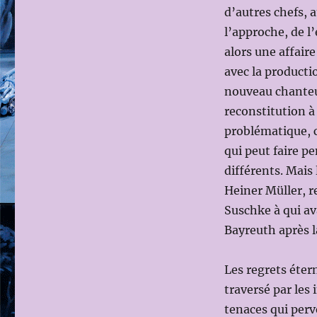
d’autres chefs, 
l’approche, de l
alors une affair
avec la productio
nouveau chanteur
reconstitution à
problématique, c’
qui peut faire pe
différents. Mais
Heiner Müller, r
Suschke à qui ava
Bayreuth après l
Les regrets éter
traversé par les 
tenaces qui per