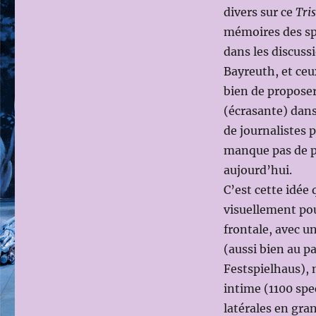
divers sur ce
Tri
mémoires des spec
dans les discuss
Bayreuth, et ceux
bien de proposer
(écrasante) dans
de journalistes 
manque pas de pe
aujourd’hui.
C’est cette idée 
visuellement po
frontale, avec u
(aussi bien au pa
Festspielhaus), 
intime (1100 spe
latérales en gran