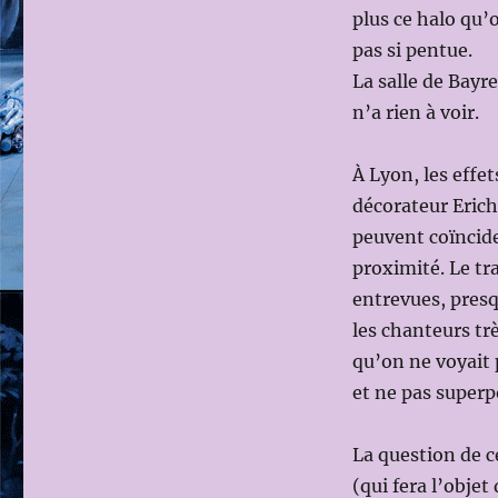
plus ce halo qu’o
« MÉMOIRES »
–
pas si pentue.
TRISTAN
La salle de Bayr
UND
n’a rien à voir.
ISOLDE,
de
Richard
À Lyon, les effe
WAGNER
décorateur Erich
le
18
peuvent coïncide
MARS
proximité. Le tr
2017
entrevues, presq
(Dir.mus:
Hartmut
les chanteurs tr
HAENCHEN;
qu’on ne voyait 
Ms
et ne pas superp
en
scène:
Heiner
La question de ce
MÜLLER)
(qui fera l’objet