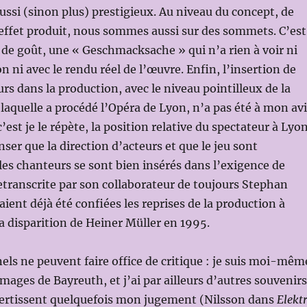
aussi (sinon plus) prestigieux. Au niveau du concept, de
’effet produit, nous sommes aussi sur des sommets. C’est
e de goût, une « Geschmacksache » qui n’a rien à voir ni
n ni avec le rendu réel de l’œuvre. Enfin, l’insertion de
s dans la production, avec le niveau pointilleux de la
 laquelle a procédé l’Opéra de Lyon, n’a pas été à mon av
est je le répète, la position relative du spectateur à Lyo
nser que la direction d’acteurs et que le jeu sont
 les chanteurs se sont bien insérés dans l’exigence de
etranscrite par son collaborateur de toujours Stephan
ient déjà été confiées les reprises de la production à
a disparition de Heiner Müller en 1995.
nels ne peuvent faire office de critique : je suis moi-mêm
images de Bayreuth, et j’ai par ailleurs d’autres souvenirs
vertissent quelquefois mon jugement (Nilsson dans
Elekt