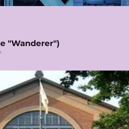
le "Wanderer")
e