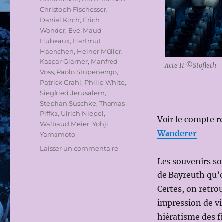
Christoph Fischesser
,
Daniel Kirch
,
Erich
Wonder
,
Eve-Maud
Hubeaux
,
Hartmut
Haenchen
,
Heiner Müller
,
Kaspar Glarner
,
Manfred
Acte II ©Stofleth
Voss
,
Paolo Stupenengo
,
Patrick Grahl
,
Philip White
,
Siegfried Jerusalem
,
Stephan Suschke
,
Thomas
Piffka
,
Ulrich Niepel
,
Voir le compte r
Waltraud Meier
,
Yohji
Wanderer
Yamamoto
sur
Laisser un commentaire
OPÉRA
Les souvenirs so
NATIONAL
de Bayreuth qu’o
DE
Certes, on retrou
LYON
2016-
impression de v
2017:
hiératisme des fi
FESTIVAL