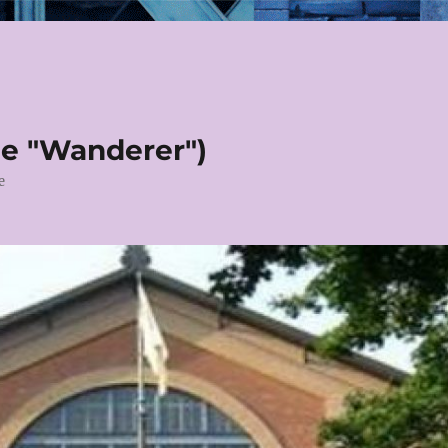
le "Wanderer")
e