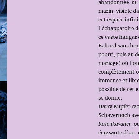
abandonnée, au m
de
marin, visible d
Dimitri
CHOSTAKOVITCH
cet espace infini
le
l’échappatoire d
4
ce vaste hangar 
DÉCEMBRE
2016
Baltard sans hori
(Dir.mus:
pourri, puis au
Kirill
mariage) où l’on
PETRENKO;
Ms
complètement ou
en
immense et libre
scène:
possible de cet 
Harry
KUPFER)
se donne.
Harry Kupfer rac
Schavernoch ave
Rosenkavalier
, o
écrasante d’un u