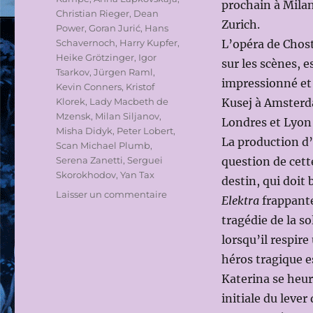
prochain à Mila
Christian Rieger
,
Dean
Zurich.
Power
,
Goran Jurić
,
Hans
Schavernoch
,
Harry Kupfer
,
L’opéra de Chost
Heike Grötzinger
,
Igor
sur les scènes, 
Tsarkov
,
Jürgen Raml
,
impressionné et 
Kevin Conners
,
Kristof
Klorek
,
Lady Macbeth de
Kusej à Amsterda
Mzensk
,
Milan Siljanov
,
Londres et Lyon 
Misha Didyk
,
Peter Lobert
,
La production d’
Scan Michael Plumb
,
Serena Zanetti
,
Serguei
question de cett
Skorokhodov
,
Yan Tax
destin, qui doit 
sur
Laisser un commentaire
Elektra
frappante
BAYERISCHE
tragédie de la s
STAATSOPER
2016-
lorsqu’il respire
2017:
héros tragique e
LADY
Katerina se heurt
MACBETH
DE
initiale du lever
MZENSK,