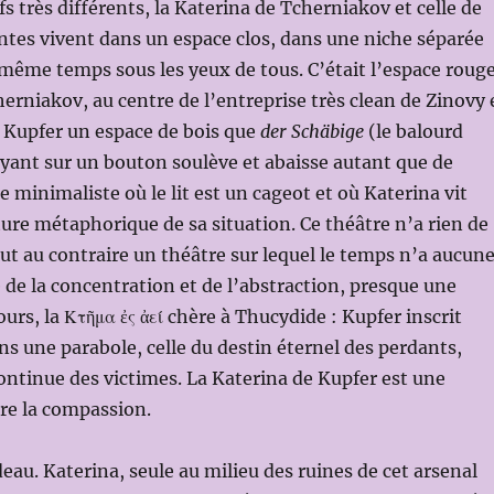
s très différents, la Katerina de Tcherniakov et celle de
entes vivent dans un espace clos, dans une niche séparée
ême temps sous les yeux de tous. C’était l’espace roug
erniakov, au centre de l’entreprise très clean de Zinovy 
z Kupfer un espace de bois que
der Schäbige
(le balourd
yant sur un bouton soulève et abaisse autant que de
 minimaliste où le lit est un cageot et où Katerina vit
ure métaphorique de sa situation. Ce théâtre n’a rien de
out au contraire un théâtre sur lequel le temps n’a aucun
e de la concentration et de l’abstraction, presque une
urs, la Κτῆμα ἐς ἀεί chère à Thucydide : Kupfer inscrit
ans une parabole, celle du destin éternel des perdants,
continue des victimes. La Katerina de Kupfer est une
ire la compassion.
ideau. Katerina, seule au milieu des ruines de cet arsenal