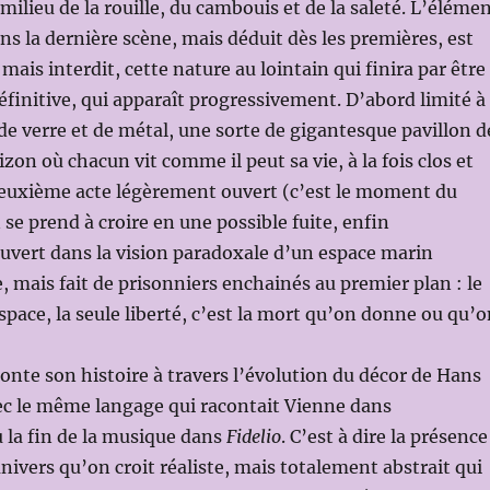
ilieu de la rouille, du cambouis et de la saleté. L’éléme
ans la dernière scène, mais déduit dès les premières, est
 mais interdit, cette nature au lointain qui finira par être
éfinitive, qui apparaît progressivement. D’abord limité à
de verre et de métal, une sorte de gigantesque pavillon d
zon où chacun vit comme il peut sa vie, à la fois clos et
 deuxième acte légèrement ouvert (c’est le moment du
 se prend à croire en une possible fuite, enfin
vert dans la vision paradoxale d’un espace marin
, mais fait de prisonniers enchainés au premier plan : le
espace, la seule liberté, c’est la mort qu’on donne ou qu’
onte son histoire à travers l’évolution du décor de Hans
c le même langage qui racontait Vienne dans
u la fin de la musique dans
Fidelio
. C’est à dire la présence
nivers qu’on croit réaliste, mais totalement abstrait qui