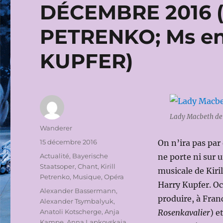
DÉCEMBRE 2016 (Di
PETRENKO; Ms en
KUPFER)
Lady Macbeth de
Auteur
Wanderer
Publié
15 décembre 2016
On n’ira pas par
le
Catégories
Actualité
,
Bayerische
ne porte ni sur 
Staatsoper
,
Chant
,
Kirill
musicale de Kiri
Petrenko
,
Musique
,
Opéra
Harry Kupfer. O
Étiquettes
Alexander Bassermann
,
produire, à Franc
Alexander Tsymbalyuk
,
Anatoli Kotscherge
,
Anja
Rosenkavalier
) e
Kampe
,
Anna Lapkovskaja
,