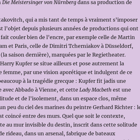
n
Die Meistersinger von Nürnberg
dans sa production de
akovitch, qui a mis tant de temps à vraiment s’imposer
est l’objet depuis plusieurs années de productions qui ont
fait couler bien de l’encre, par exemple celle de Martin
m et Paris, celle de Dimitri Tcherniakov à Düsseldorf,
(la saison dernière), marquées par le Regietheater.
Harry Kupfer se situe ailleurs et pose autrement la
e femme, par une vision aporétique et indulgent de ce
beaucoup à la tragédie grecque : Kupfer fit jadis une
 avec Abbado à Vienne, et cette
Lady Macbeth
est une
olitude et de l’isolement, dans un espace clos, même
 un peu du ciel des marines du peintre Gerhard Richter : l
st coincé entre des murs. Quel que soit le contexte,
e au mur invisible du destin, inscrit dans cette solitude
 de rideau, dans un arsenal, fabrique de bateaux