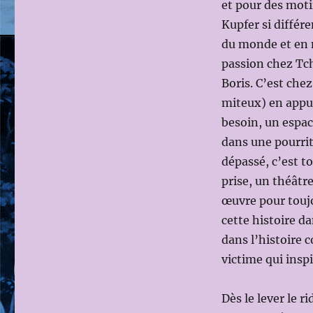
et pour des motif
Kupfer si différ
du monde et en m
passion chez Tch
Boris. C’est che
miteux) en appu
besoin, un espace
dans une pourrit
dépassé, c’est t
prise, un théâtr
œuvre pour toujo
cette histoire d
dans l’histoire 
victime qui insp
Dès le lever le r